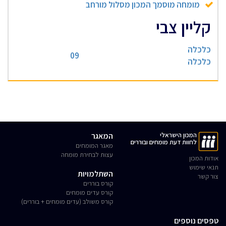
מומחה מוסמך המכון מסלול מורחב
קליין צבי
כלכלה
09
כלכלה
המכון הישראלי
המאגר
לחוות דעת מומחים ובוררים
מאגר המומחים
עצות לבחירת מומחה
אודות המכון
תנאי שימוש
השתלמויות
צור קשר
קורס בוררים
קורס עדים מומחים
קורס משולב (עדים מומחים + בוררים)
טפסים נוספים