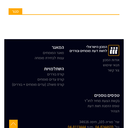
סגור
המכון הישראלי
המאגר
לחוות דעת מומחים ובוררים
מאגר המומחים
עצות לבחירת מומחה
אודות המכון
תנאי שימוש
השתלמויות
צור קשר
קורס בוררים
קורס עדים מומחים
קורס משולב (עדים מומחים + בוררים)
טפסים נוספים
בקשת הצעת מחיר לחו"ד
טופס הזמנת חוות דעת
תצהיר
שד' מוריה 105, חיפה 34616
טל'
04-8244633
,פקס
04-8113444