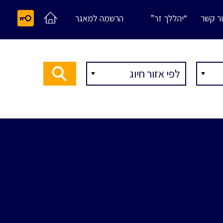
ר קשר
“יהללך זר”
הרשמה למאגר