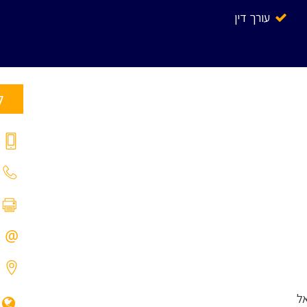
עורך דין
ל
ל