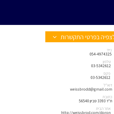
צפיה בפרטי התקשרות
נייד
054-4974325
טלפון
03-5342612
פקס
03-5342612
דוא"ל
weissbrodd@gmail.com
כתובת
ת"ד 3393 סביון 56540
אתר הבית
http://weissbrod.com/doron