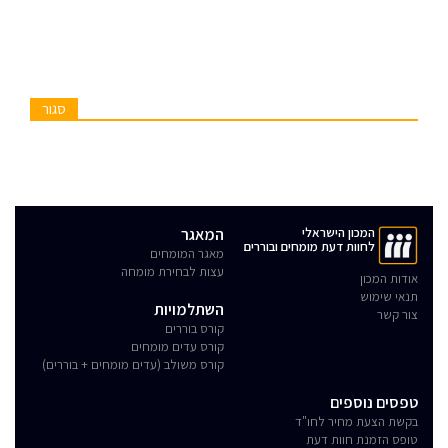
סגור
המכון הישראלי
המאגר
לחוות דעת מומחים ובוררים
מאגר המומחים
עצות לבחירת מומחה
אודות המכון
תנאי שימוש
השתלמויות
צור קשר
קורס בוררים
קורס עדים מומחים
קורס משולב (עדים מומחים + בוררים)
טפסים נוספים
בקשת הצעת מחיר לחו"ד
טופס הזמנת חוות דעת