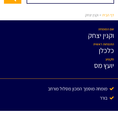
דף הבית
> וקנין יצחק
שם המומחה
וקנין יצחק
התמחות ראשית
כלכלן
מקצוע
יועץ מס
מומחה מוסמך המכון מסלול מורחב
בורר