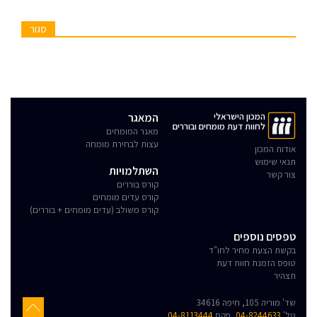
סגור
המכון הישראלי
המאגר
לחוות דעת מומחים ובוררים
מאגר המומחים
עצות לבחירת מומחה
אודות המכון
תנאי שימוש
השתלמויות
צור קשר
קורס בוררים
קורס עדים מומחים
קורס משולב (עדים מומחים + בוררים)
טפסים נוספים
בקשת הצעת מחיר לחו"ד
טופס הזמנת חוות דעת
תצהיר
שד' מוריה 105, חיפה 34616
טל'
04-8244633
,פקס
04-8113444