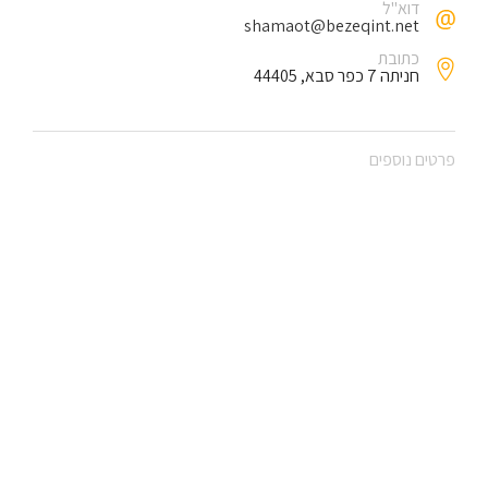
דוא"ל
shamaot@bezeqint.net
כתובת
חניתה 7 כפר סבא, 44405
פרטים נוספים