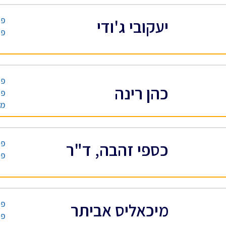
פס
יעקובי ג'ודי
פס
פס
כהן רינה
פס
מד
פס
כספי זהבה, ד"ר
פס
פס
מיכאליס אביתר
פס