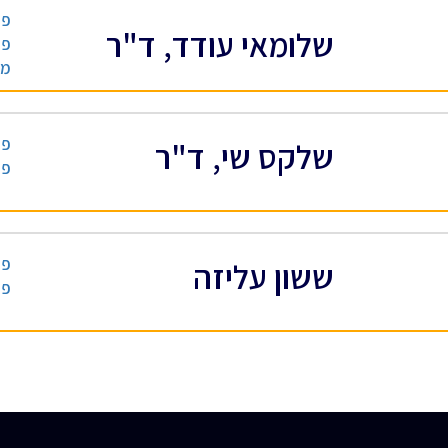
פס
שלומאי עודד, ד"ר
פס
מו
פס
שלקס שי, ד"ר
פס
פס
ששון עליזה
פס