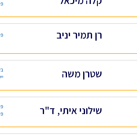
קלה מיכאל
פס
רן תמיר יניב
פס
בי
שטרן משה
יי
פס
שילוני איתי, ד"ר
פס