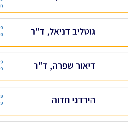
חי
פס
גוטליב דניאל, ד"ר
פס
פס
דיאור שפרה, ד"ר
פס
פס
הירדני חדוה
פס