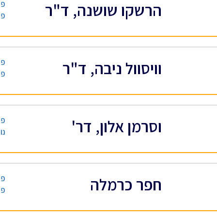
פס
הרשקו שושנה, ד"ר
פס
פס
וויסוול ניבה, ד"ר
פס
פס
וסרמן אלון, דר'
נו
פס
חפר כרמלה
פס