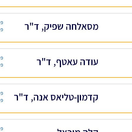
פס
מסאלחה שפיק, ד"ר
פס
פס
עודה עאטף, ד"ר
פס
פס
קדמון-טליאס אנה, ד"ר
פס
פס