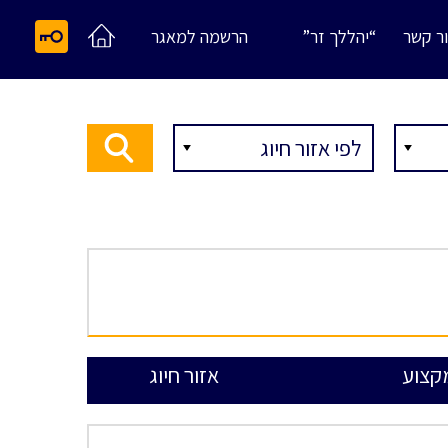
ר קשר
“יהללך זר”
הרשמה למאגר
קצוע
אזור חיוג