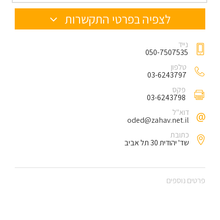
לצפיה בפרטי התקשרות
נייד
050-7507535
טלפון
03-6243797
פקס
03-6243798
דוא"ל
oded@zahav.net.il
כתובת
שד' יהודית 30 תל אביב
פרטים נוספים