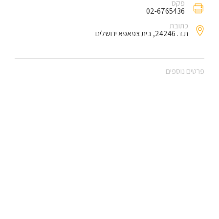
פקס
02-6765436
כתובת
ת.ד. 24246, בית צפאפא ירושלים
פרטים נוספים