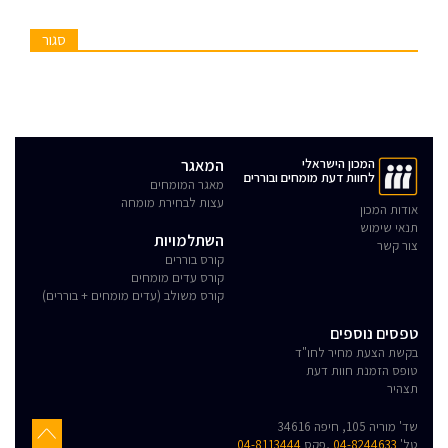
סגור
המכון הישראלי
המאגר
לחוות דעת מומחים ובוררים
מאגר המומחים
עצות לבחירת מומחה
אודות המכון
תנאי שימוש
השתלמויות
צור קשר
קורס בוררים
קורס עדים מומחים
קורס משולב (עדים מומחים + בוררים)
טפסים נוספים
בקשת הצעת מחיר לחו"ד
טופס הזמנת חוות דעת
תצהיר
שד' מוריה 105, חיפה 34616
טל'
04-8244633
,פקס
04-8113444