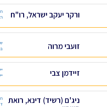
רו
ורקר יעקב ישראל, רו"ח
רא
יו
זועבי מרוה
בנ
יי
זיידמן צבי
יי
ניג'ם (רשיד) דינא, רואת
רו
די