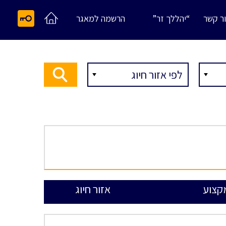
ר קשר
“יהללך זר”
הרשמה למאגר
קצוע
אזור חיוג