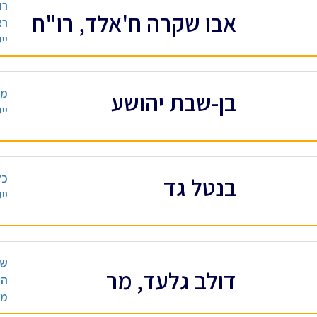
רו
אבו שקרה ח'אלד, רו"ח
רא
יי
מה
בן-שבת יהושע
יי
כל
בנטל גד
יי
שף
דולב גלעד, מר
הת
מס