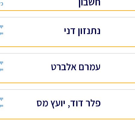
חשבון
כל
יו
נתנזון דני
יי
יו
עמרם אלברט
יי
יו
פלר דוד, יועץ מס
יי