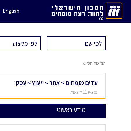
English
תוצאות חיפוש
עדים מומחים > אחר > ייעוץ > עסקי
נמצאו 11 תוצאות
מידע ראשוני