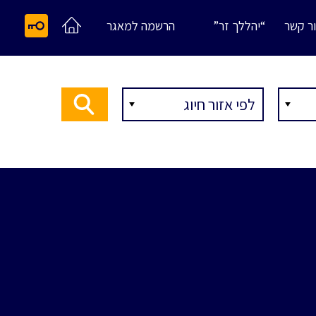
ר קשר
“יהללך זר”
הרשמה למאגר