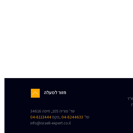
חזור למעלה
"ד
ת
שד' מוריה 105, חיפה 34616
טל'
04-8244633
,פקס
04-8113444
info@israeli-expert.co.il