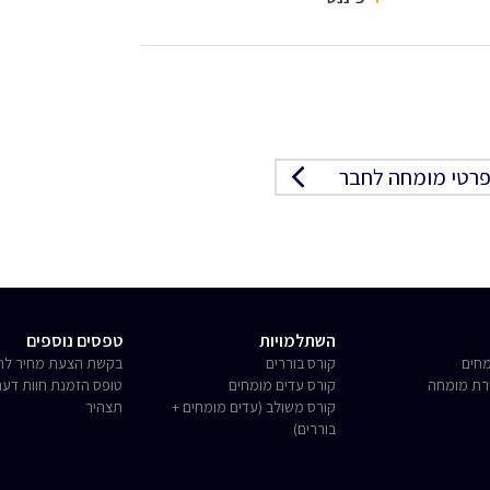
רטי מומחה לחבר
השתלמויות
טפסים נוספים
חים
קורס בוררים
בקשת הצעת מחיר לחו
רת מומחה
קורס עדים מומחים
טופס הזמנת חוות דע
קורס משולב (עדים מומחים +
תצהיר
בוררים)