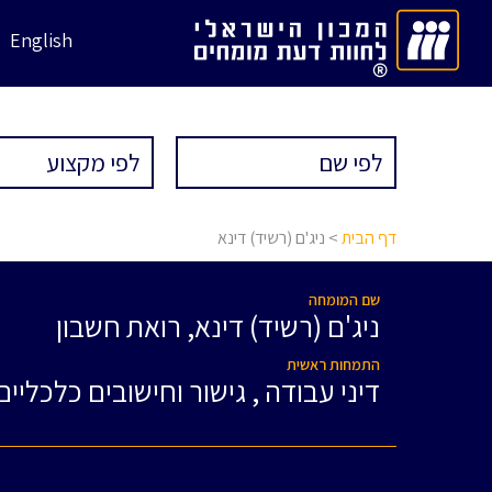
English
דף הבית
> ניג'ם (רשיד) דינא
שם המומחה
ניג'ם (רשיד) דינא, רואת חשבון
התמחות ראשית
דיני עבודה , גישור וחישובים כלכליים