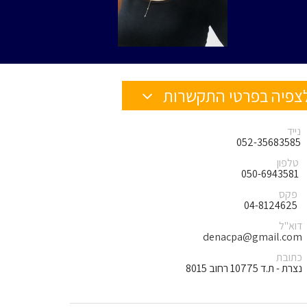
צפיה בפרטי התקשרות
נייד
052-35683585
טלפון
050-6943581
פקס
04-8124625
דוא"ל
denacpa@gmail.com
כתובת
נצרת - ת.ד 10775 רחוב 8015