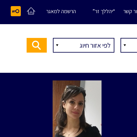
ר קשר
“יהללך זר”
הרשמה למאגר