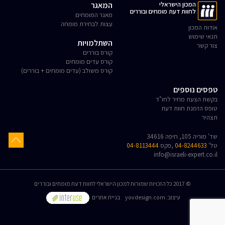
המכון הישראלי
המאגר
לחוות דעת מומחים ובוררים
מאגר המומחים
עצות לבחירת מומחה
אודות המכון
תנאי שימוש
השתלמויות
צור קשר
קורס בוררים
קורס עדים מומחים
קורס משולב (עדים מומחים + בוררים)
טפסים נוספים
בקשת הצעת מחיר לחו"ד
טופס הזמנת חוות דעת
תצהיר
שד' מוריה 105, חיפה 34616
טל'
04-8244633
,פקס
04-8113444
info@israeli-expert.co.il
© 2017 כל הזכויות שמורות למכון הישראלי לחוות דעת מומחים ובוררים
:עיצוב
yovdesign.com
בניית אתרים