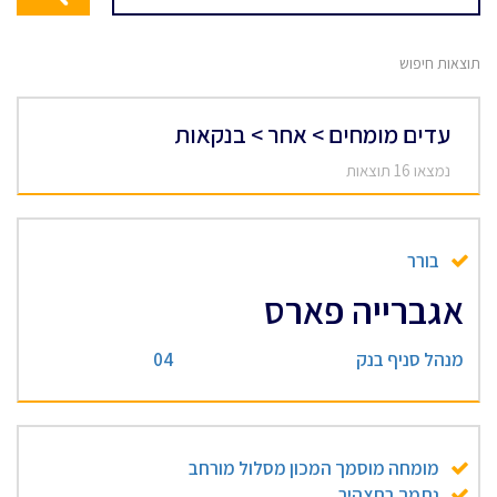
תוצאות חיפוש
עדים מומחים > אחר > בנקאות
נמצאו 16 תוצאות
בורר
אגברייה פארס
מנהל סניף בנק
04
מומחה מוסמך המכון מסלול מורחב
נתמך בתצהיר