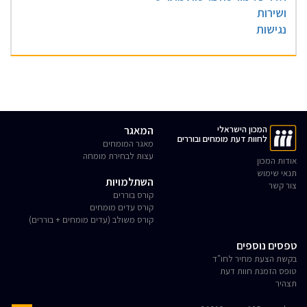
ושירות
נגישות
המכון הישראלי
המאגר
לחוות דעת מומחים ובוררים
מאגר המומחים
עצות לבחירת מומחה
אודות המכון
תנאי שימוש
השתלמויות
צור קשר
קורס בוררים
קורס עדים מומחים
קורס משולב (עדים מומחים + בוררים)
טפסים נוספים
בקשת הצעת מחיר לחו"ד
טופס הזמנת חוות דעת
תצהיר