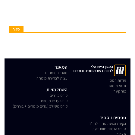
סגור
המכון הישראלי
המאגר
לחוות דעת מומחים ובוררים
מאגר המומחים
עצות לבחירת מומחה
אודות המכון
תנאי שימוש
השתלמויות
צור קשר
קורס בוררים
קורס עדים מומחים
קורס משולב (עדים מומחים + בוררים)
טפסים נוספים
בקשת הצעת מחיר לחו"ד
טופס הזמנת חוות דעת
תצהיר