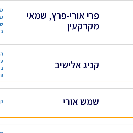
מנ
פרי אורי-פרץ, שמאי
מק
מקרקעין
שמ
בו
הנ
פי
קניג אלישיב
בנ
פר
שמש אורי
קב