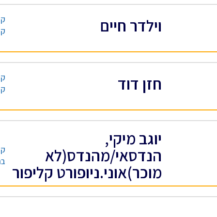
קב
וילדר חיים
קב
קב
חזן דוד
קב
יוגב מיקי,
קב
הנדסאי/מהנדס(לא
בנ
מוכר)אוני.ניופורט קליפור