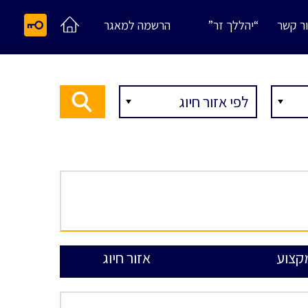
ר קשר
“יהללך זר”
הרשמה למאגר
קצוע
אזור חיוג