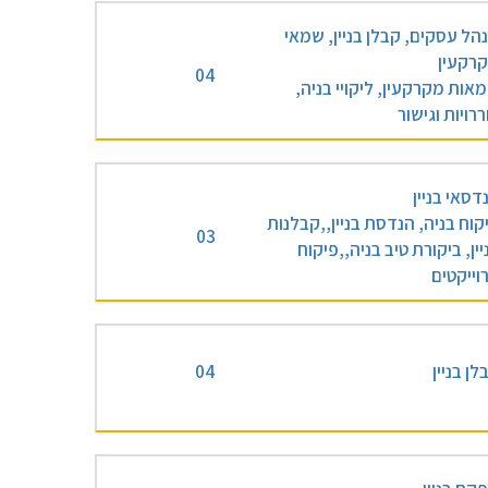
הל עסקים, קבלן בניין, שמאי
רקעין
04
אות מקרקעין, ליקויי בניה,
ררויות וגישור
דסאי בניין
קוח בניה, הנדסת בניין,,קבלנות
03
יין, ביקורת טיב בניה,,פיקוח
וייקטים
לן בניין
04