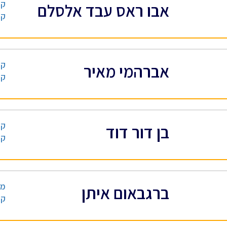
קב
אבו ראס עבד אלסלם
קב
קב
אברהמי מאיר
קב
קב
בן דור דוד
קב
מה
ברגבאום איתן
קב