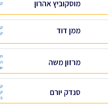
מוסקוביץ אהרון
קב
קב
ממן דוד
קב
תכ
מרזון משה
הנ
שי
קב
סנדק יורם
קב
בנ