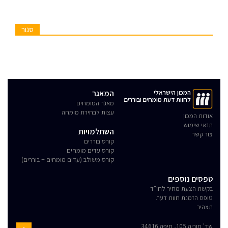
סגור
המכון הישראלי
המאגר
לחוות דעת מומחים ובוררים
מאגר המומחים
עצות לבחירת מומחה
אודות המכון
תנאי שימוש
השתלמויות
צור קשר
קורס בוררים
קורס עדים מומחים
קורס משולב (עדים מומחים + בוררים)
טפסים נוספים
בקשת הצעת מחיר לחו"ד
טופס הזמנת חוות דעת
תצהיר
שד' מוריה 105, חיפה 34616