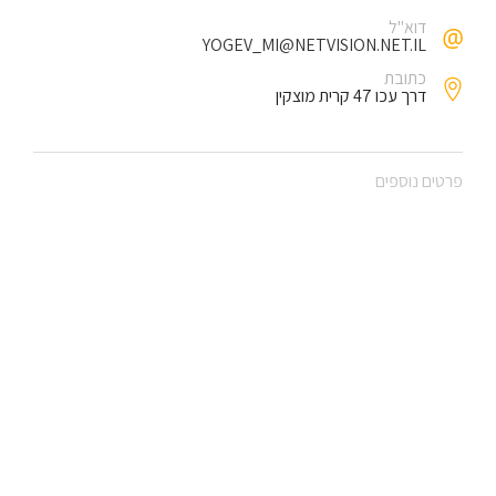
דוא"ל
YOGEV_MI@NETVISION.NET.IL
כתובת
דרך עכו 47 קרית מוצקין
פרטים נוספים