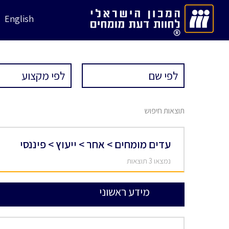
English
תוצאות חיפוש
עדים מומחים > אחר > ייעוץ > פיננסי
נמצאו 3 תוצאות
מידע ראשוני