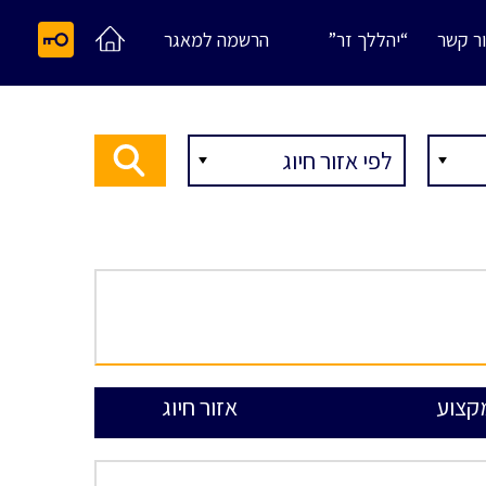
ר קשר
“יהללך זר”
הרשמה למאגר
קצוע
אזור חיוג