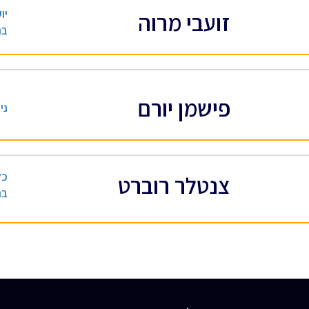
יו
זועבי מרוה
בנ
פישמן יורם
ני
כל
צנטלר רוברט
בנ