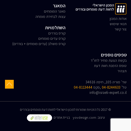
המכון הישראלי
המאגר
לחוות דעת מומחים ובוררים
מאגר המומחים
עצות לבחירת מומחה
אודות המכון
תנאי שימוש
השתלמויות
צור קשר
קורס בוררים
קורס עדים מומחים
קורס משולב (עדים מומחים + בוררים)
טפסים נוספים
בקשת הצעת מחיר לחו"ד
טופס הזמנת חוות דעת
תצהיר
שד' מוריה 105, חיפה 34616
טל'
04-8244633
,פקס
04-8113444
info@israeli-expert.co.il
© 2017 כל הזכויות שמורות למכון הישראלי לחוות דעת מומחים ובוררים
:עיצוב
yovdesign.com
בניית אתרים