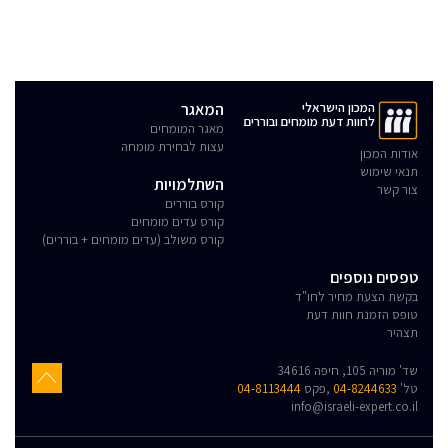
המכון הישראלי
המאגר
לחוות דעת מומחים ובוררים
מאגר המומחים
עצות לבחירת מומחה
אודות המכון
תנאי שימוש
השתלמויות
צור קשר
קורס בוררים
קורס עדים מומחים
קורס משולב (עדים מומחים + בוררים)
טפסים נוספים
בקשת הצעת מחיר לחו"ד
טופס הזמנת חוות דעת
תצהיר
שד' מוריה 105, חיפה 34616
טל'
04-8244633
,פקס
04-8113444
info@israeli-expert.co.il