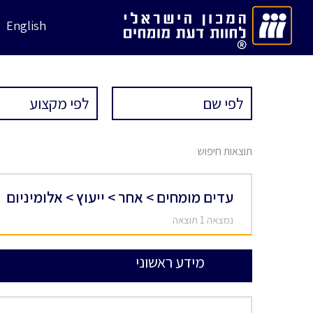
English
תוצאות חיפוש
עדים מומחים > אחר > ייעוץ > אלומיניום
נמצאה 1 תוצאה
מידע ראשוני