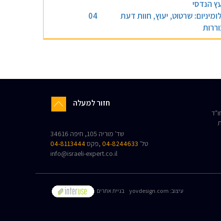
עץ הנדסי
ומיניום: שרטוט, יעוץ, חוות דעת
04
וררות
חזור למעלה
"ד
ת
שד' מוריה 105, חיפה 34616
טל'
04-8244633
,פקס
04-8113444
info@israeli-expert.co.il
:עיצוב
yovdesign.com
בניית אתרים