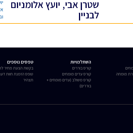
שטרן אבי, יועץ אלומניום
יו
אל
לבניין
וב
השתלמויות
טפסים נוספים
חים
קורס בוררים
בקשת הצעת מחיר לחו
רת מומחה
קורס עדים מומחים
טופס הזמנת חוות דע
קורס משולב (עדים מומחים +
תצהיר
בוררים)