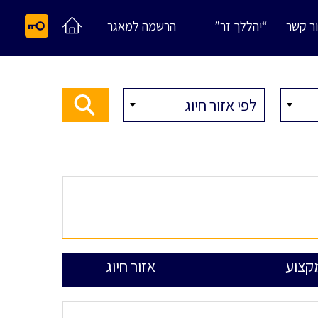
ר קשר
“יהללך זר”
הרשמה למאגר
קצוע
אזור חיוג