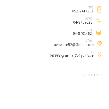
נייד
052-2417951
טלפון
04-8759628
פקס
04-8701462
דוא"ל
avi.stern52@Gmail.com
כתובת
יגאל אלון 7/9, ק. מוצקין 26393
פרטים נוספים