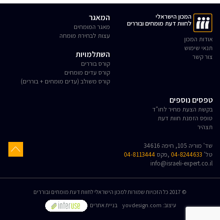
המכון הישראלי
המאגר
לחוות דעת מומחים ובוררים
מאגר המומחים
עצות לבחירת מומחה
אודות המכון
תנאי שימוש
השתלמויות
צור קשר
קורס בוררים
קורס עדים מומחים
קורס משולב (עדים מומחים + בוררים)
טפסים נוספים
בקשת הצעת מחיר לחו"ד
טופס הזמנת חוות דעת
תצהיר
שד' מוריה 105, חיפה 34616
טל'
04-8244633
,פקס
04-8113444
info@israeli-expert.co.il
© 2017 כל הזכויות שמורות למכון הישראלי לחוות דעת מומחים ובוררים
:עיצוב
yovdesign.com
בניית אתרים