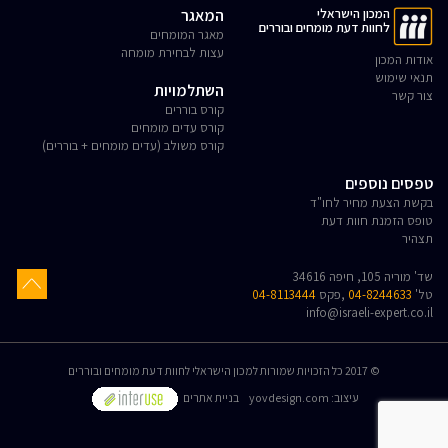
המכון הישראלי
המאגר
לחוות דעת מומחים ובוררים
מאגר המומחים
עצות לבחירת מומחה
אודות המכון
תנאי שימוש
השתלמויות
צור קשר
קורס בוררים
קורס עדים מומחים
קורס משולב (עדים מומחים + בוררים)
טפסים נוספים
בקשת הצעת מחיר לחו"ד
טופס הזמנת חוות דעת
תצהיר
שד' מוריה 105, חיפה 34616
טל'
04-8244633
,פקס
04-8113444
info@israeli-expert.co.il
© 2017 כל הזכויות שמורות למכון הישראלי לחוות דעת מומחים ובוררים
:עיצוב
yovdesign.com
בניית אתרים