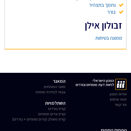
נתמך בתצהיר
בורר
זבולון אילן
ממונה בטיחות
המכון הישראלי
המאגר
לחוות דעת מומחים ובוררים
מאגר המומחים
עצות לבחירת מומחה
אודות המכון
תנאי שימוש
השתלמויות
צור קשר
קורס בוררים
קורס עדים מומחים
קורס משולב (עדים מומחים + בוררים)
טפסים נוספים