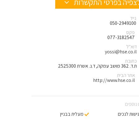
צפיה בפרטי התקשרות
נייד
050-2949100
פקס
077-3182547
דוא"ל
yossi@hse.co.il
כתובת
ת.ד. 362 מושב עמקה, ד.נ. אשרת 2525300
אתר הבית
http://www.hse.co.il
נוספים
ישות לנכים
מעלית בבניין