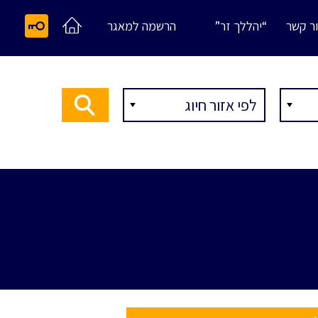
ר קשר
“יהללך זר”
הרשמה למאגר