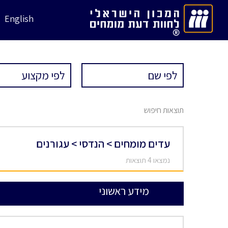
English
תוצאות חיפוש
עדים מומחים > הנדסי > עגורנים
נמצאו 4 תוצאות
מידע ראשוני