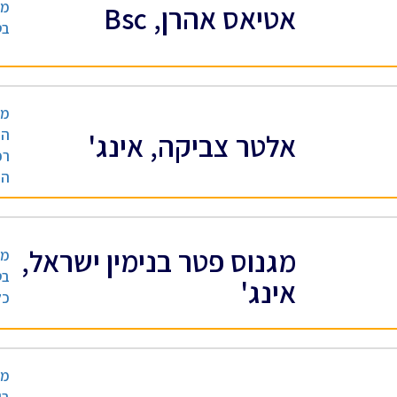
מנ
אטיאס אהרן, Bsc
בט
מה
הנ
אלטר צביקה, אינג'
רכ
הנ
מגנוס פטר בנימין ישראל,
מה
בט
אינג'
כל
מה