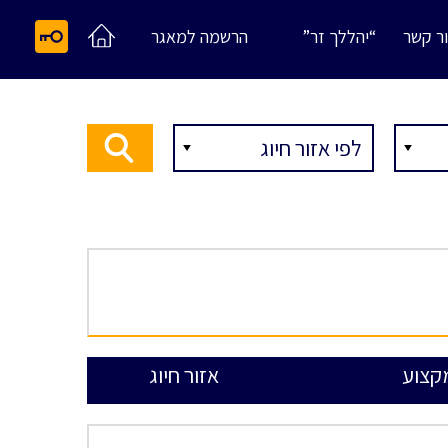
ר קשר
“יהללך זר”
הרשמה למאגר
קצוע
אזור חיוג