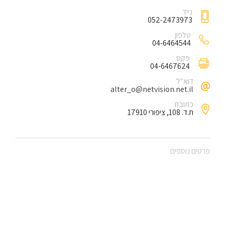
נייד
052-2473973
טלפון
04-6464544
פקס
04-6467624
דוא"ל
alter_o@netvision.net.il
כתובת
ת.ד. 108, ציפורי 17910
פרטים נוספים