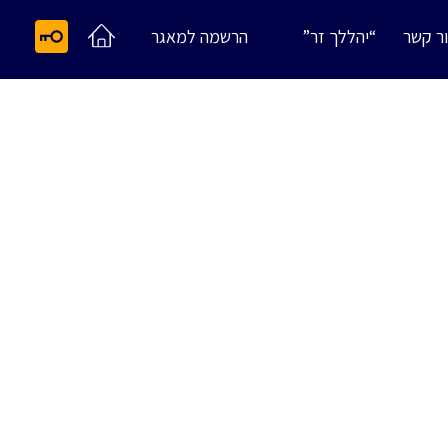
ר קשר
“יהללך זר”
הרשמה למאגר