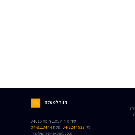
חזור למעלה
"ד
ת
שד' מוריה 105, חיפה 34616
טל'
04-8244633
,פקס
04-8113444
info@israeli-expert.co.il