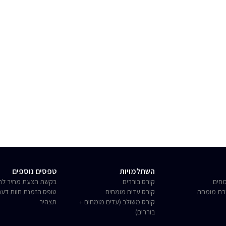
השתלמויות
טפסים נוספים
חים
קורס בוררים
בקשת הצעת מחיר לחו
רת מומחה
קורס עדים מומחים
טופס הזמנת חוות דע
קורס משולב (עדים מומחים +
תצהיר
בוררים)