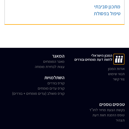
מתכנן סביבתי
טיפול בפסולת
המכון הישראלי
המאגר
לחוות דעת מומחים ובוררים
מאגר המומחים
עצות לבחירת מומחה
אודות המכון
תנאי שימוש
השתלמויות
צור קשר
קורס בוררים
קורס עדים מומחים
קורס משולב (עדים מומחים + בוררים)
טפסים נוספים
בקשת הצעת מחיר לחו"ד
טופס הזמנת חוות דעת
תצהיר