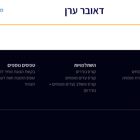
דאובר ערן
מו
השתלמויות
טפסים נוספים
חים
קורס בוררים
בקשת הצעת מחיר לחו
רת מומחה
קורס עדים מומחים
טופס הזמנת חוות דע
קורס משולב (עדים מומחים +
תצהיר
בוררים)