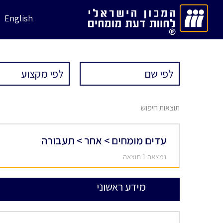
English
תוצאות חיפוש
עדים מומחים > אחר > תעבורה
נמצאה 1 תוצאה
מידע ראשוני