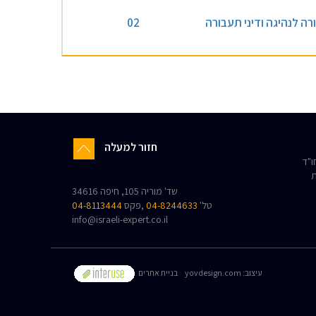
רה לנהיגה ודיני תעבורה
02
חזור למעלה
"ד
ת
שד' מוריה 105, חיפה 34616
טל'
04-8244633
,פקס
04-8113444
info@israeli-expert.co.il
:עיצוב
yovdesign.com
בניית אתרים