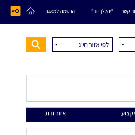
ר קשר
“יהללך זר”
הרשמה למאגר
קצוע
אזור חיוג