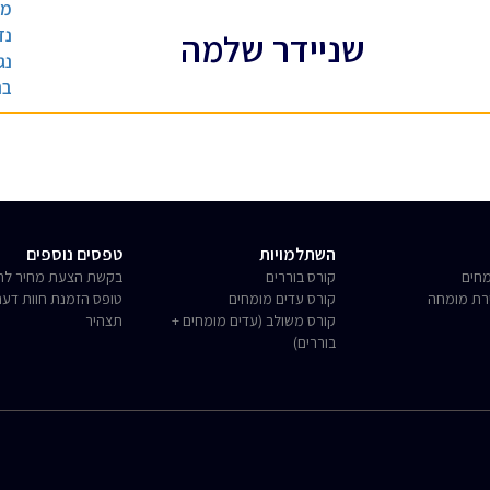
מו
נז
שניידר שלמה
נג
בר
השתלמויות
טפסים נוספים
חים
קורס בוררים
בקשת הצעת מחיר לחו
רת מומחה
קורס עדים מומחים
טופס הזמנת חוות דע
קורס משולב (עדים מומחים +
תצהיר
בוררים)