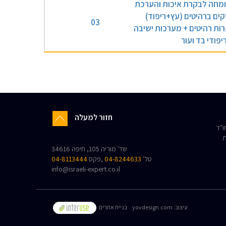
מחה לבקרת איכות והערכת
קים ברהיטים (עץ+ריפוד)
03
רות רהיטים + מערכות ישיבה
יפודי בד ועור
חזור למעלה
"ד
ת
שד' מוריה 105, חיפה 34616
טל'
04-8244633
,פקס
04-8113444
info@israeli-expert.co.il
:עיצוב
yovdesign.com
בניית אתרים