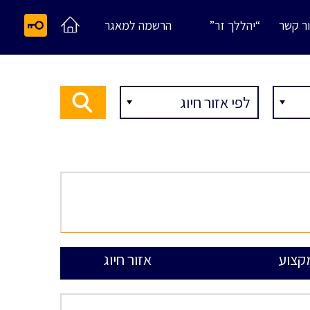
ר קשר
“יהללך זר”
הרשמה למאגר
קצוע
אזור חיוג