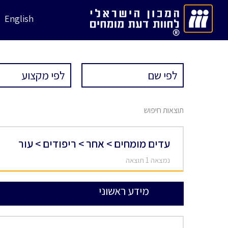
English
תוצאות חיפוש
עדים מומחים > אחר > ריפודים > עור
נמצאה 1 תוצאה
מידע ראשוני