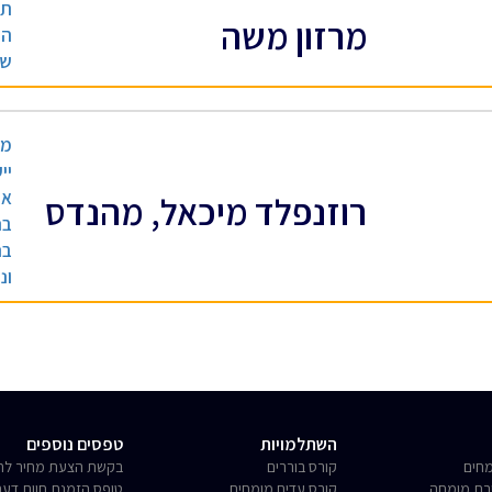
תכ
מרזון משה
הנ
שי
מה
יי
אז
רוזנפלד מיכאל, מהנדס
בנ
בנ
ונ
השתלמויות
טפסים נוספים
חים
קורס בוררים
בקשת הצעת מחיר לחו
רת מומחה
קורס עדים מומחים
טופס הזמנת חוות דע