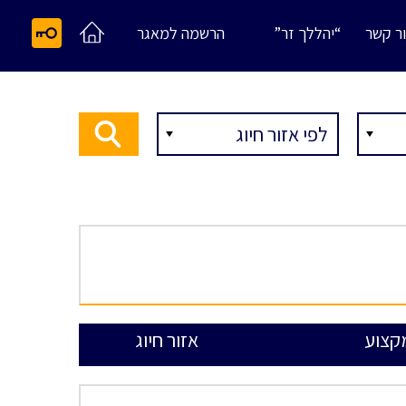
ר קשר
“יהללך זר”
הרשמה למאגר
קצוע
אזור חיוג