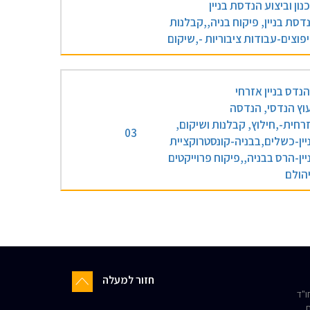
נון וביצוע הנדסת בניין
דסת בניין, פיקוח בניה,,קבלנות
פוצים-עבודות ציבוריות -,שיקום
נדס בניין אזרחי
עוץ הנדסי, הנדסה
רחית-,חילוץ, קבלנות ושיקום,
03
יין-כשלים,בבניה-קונסטרוקציית
יין-הרס בבניה,,פיקוח פרוייקטים
יהולם
חזור למעלה
"ד
ת