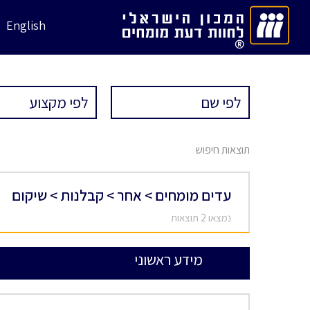
English
תוצאות חיפוש
עדים מומחים > אחר > קבלנות > שיקום
נמצאו 2 תוצאות
מידע ראשוני