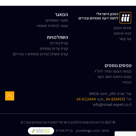
המכון הישראלי
המאגר
לחוות דעת מומחים ובוררים
מאגר המומחים
עצות לבחירת מומחה
אודות המכון
תנאי שימוש
השתלמויות
צור קשר
קורס בוררים
קורס עדים מומחים
קורס משולב (עדים מומחים + בוררים)
טפסים נוספים
בקשת הצעת מחיר לחו"ד
טופס הזמנת חוות דעת
תצהיר
שד' מוריה 105, חיפה 34616
טל'
04-8244633
,פקס
04-8113444
info@israeli-expert.co.il
© 2017 כל הזכויות שמורות למכון הישראלי לחוות דעת מומחים ובוררים
:עיצוב
yovdesign.com
בניית אתרים