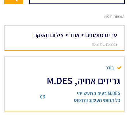
תוצאות חיפוש
עדים מומחים > אחר > צילום והפקה
נמצאה 1 תוצאה
בורר
גריזים אחיה, M.DES
M.DES בעיצוב תעשייתי
03
כל תחומי העיצוב והדפוס