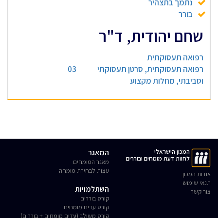
נתמך בתצהיר
בורר
שחם יהודית, ד"ר
רפואה תעסוקתית
רפואה תעסוקתית, סרטן תעסוקתי
03
וסביבתי, מחלות מקצוע
המכון הישראלי
המאגר
לחוות דעת מומחים ובוררים
מאגר המומחים
עצות לבחירת מומחה
אודות המכון
תנאי שימוש
השתלמויות
צור קשר
קורס בוררים
קורס עדים מומחים
קורס משולב (עדים מומחים + בוררים)