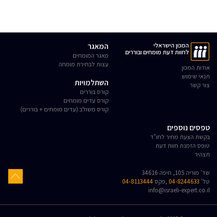
המכון הישראלי
המאגר
לחוות דעת מומחים ובוררים
מאגר המומחים
עצות לבחירת מומחה
אודות המכון
תנאי שימוש
השתלמויות
צור קשר
קורס בוררים
קורס עדים מומחים
קורס משולב (עדים מומחים + בוררים)
טפסים נוספים
בקשת הצעת מחיר לחו"ד
טופס הזמנת חוות דעת
תצהיר
שד' מוריה 105, חיפה 34616
טל'
04-8244633
,פקס
04-8113444
info@israeli-expert.co.il