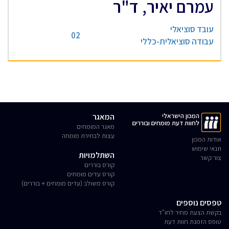
עמרם יאיר, ד"ר
עובד סוציאלי
02
עבודה סוציאלית-כללי
המכון הישראלי
המאגר
לחוות דעת מומחים ובוררים
מאגר המומחים
עצות לבחירת מומחה
אודות המכון
תנאי שימוש
השתלמויות
צור קשר
קורס בוררים
קורס עדים מומחים
קורס משולב (עדים מומחים + בוררים)
טפסים נוספים
בקשת הצעת מחיר לחו"ד
טופס הזמנת חוות דעת