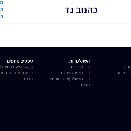
מת
כהנוב גד
תר
הד
השתלמויות
טפסים נוספים
חים
קורס בוררים
בקשת הצעת מחיר לחו
רת מומחה
קורס עדים מומחים
טופס הזמנת חוות דע
קורס משולב (עדים מומחים +
תצהיר
בוררים)