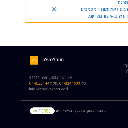
רגם
גום דיפלומות + מסמכים
08
ורשים אישור נוטריוני.
חזור למעלה
"ד
ת
שד' מוריה 105, חיפה 34616
טל'
04-8244633
,פקס
04-8113444
info@israeli-expert.co.il
:עיצוב
yovdesign.com
בניית אתרים