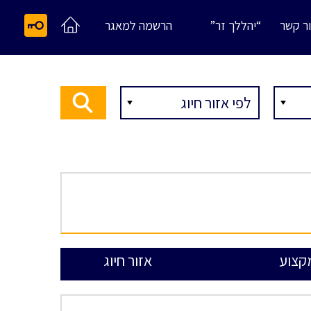
ר קשר
“יהללך זר”
הרשמה למאגר
קצוע
אזור חיוג