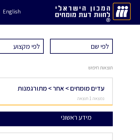
English
תוצאות חיפוש
עדים מומחים > אחר > מתורגמנות
נמצאה 1 תוצאה
מידע ראשוני