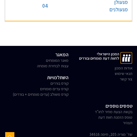
מנעולן
04
מנעולנים
המכון הישראלי
המאגר
לחוות דעת מומחים ובוררים
מאגר המומחים
עצות לבחירת מומחה
אודות המכון
תנאי שימוש
השתלמויות
צור קשר
קורס בוררים
קורס עדים מומחים
קורס משולב (עדים מומחים + בוררים)
טפסים נוספים
בקשת הצעת מחיר לחו"ד
טופס הזמנת חוות דעת
תצהיר
שד' מוריה 105, חיפה 34616