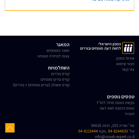
המכון הישראלי
המאגר
לחוות דעת מומחים ובוררים
מאגר המומחים
עצות לבחירת מומחה
אודות המכון
תנאי שימוש
השתלמויות
צור קשר
קורס בוררים
קורס עדים מומחים
קורס משולב (עדים מומחים + בוררים)
טפסים נוספים
בקשת הצעת מחיר לחו"ד
טופס הזמנת חוות דעת
תצהיר
שד' מוריה 105, חיפה 34616
טל'
04-8244633
,פקס
04-8113444
info@israeli-expert.co.il