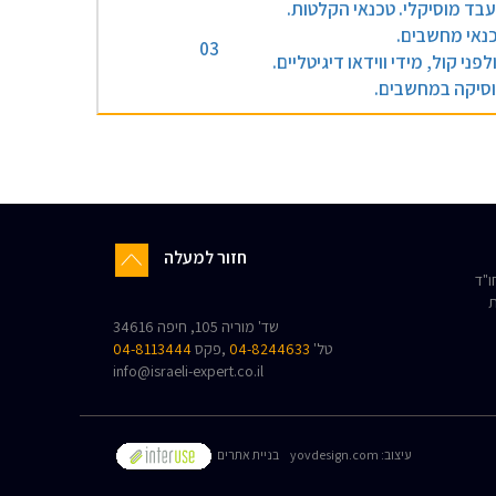
בד מוסיקלי. טכנאי הקלטות.
נאי מחשבים.
03
לפני קול, מידי ווידאו דיגיטליים.
סיקה במחשבים.
חזור למעלה
"ד
ת
שד' מוריה 105, חיפה 34616
טל'
04-8244633
,פקס
04-8113444
info@israeli-expert.co.il
:עיצוב
yovdesign.com
בניית אתרים