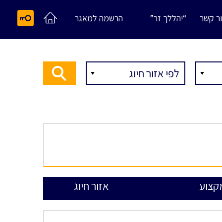
ר קשר
“יהללך זר”
הרשמה למאגר
קצוע
אזור חיוג