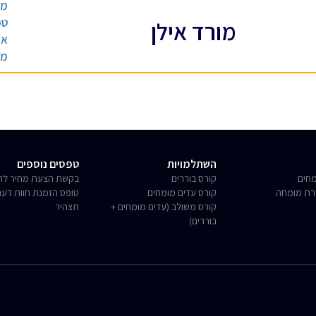
מע
טכ
מורד אילן
או
מו
השתלמויות
טפסים נוספים
חים
קורס בוררים
בקשת הצעת מחיר לחו
רת מומחה
קורס עדים מומחים
טופס הזמנת חוות דע
קורס משולב (עדים מומחים +
תצהיר
בוררים)