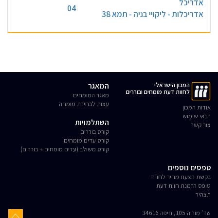
אדריכל
04
אדריכלות - ליקויי בניה - תמא 38
המכון הישראלי
המאגר
לחוות דעת מומחים ובוררים
מאגר המומחים
עצות לבחירת מומחה
אודות המכון
תנאי שימוש
השתלמויות
צור קשר
קורס בוררים
קורס עדים מומחים
קורס משולב (עדים מומחים + בוררים)
טפסים נוספים
בקשת הצעת מחיר לחו"ד
טופס הזמנת חוות דעת
תצהיר
שד' מוריה 105, חיפה 34616