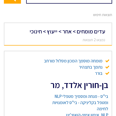
תוצאות חיפוש
עדים מומחים > אחר > ייעוץ > חינוכי
נמצאו 2 תוצאות
מומחה מוסמך המכון מסלול מורחב
נתמך בתצהיר
בורר
בן-חורין אלדד, מר
בי"ס - מנחה ומסמיך מטפלי NLP
ומטפל בקליניקה - בי"ס לאומנויות
לחימה
NLP, אימון אישי-קואוצ'ינג,