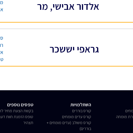
מנ
אלדור אבישי, מר
אי
סמ
רו
גראפי יששכר
אל
טכ
השתלמויות
טפסים נוספים
חים
קורס בוררים
בקשת הצעת מחיר לחו
רת מומחה
קורס עדים מומחים
טופס הזמנת חוות דע
קורס משולב (עדים מומחים +
תצהיר
בוררים)