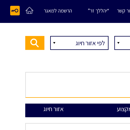
ר קשר
“יהללך זר”
הרשמה למאגר
קצוע
אזור חיוג