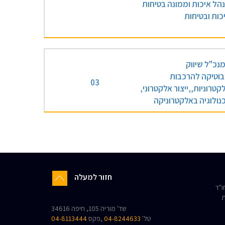
הל איכות וממונה בטיחות
כות ובטיחות
נכ"ל שיווק
בוטיקה להרכבות
03
קטרוניות,,ייצור אלקטרוני,
נולוגיה באלקטרוניקה
חזור למעלה
"ד
ת
שד' מוריה 105, חיפה 34616
טל'
04-8244633
,פקס
04-8113444