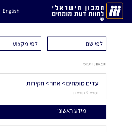
English
תוצאות חיפוש
עדים מומחים > אחר > חקירות
נמצאו 3 תוצאות
מידע ראשוני