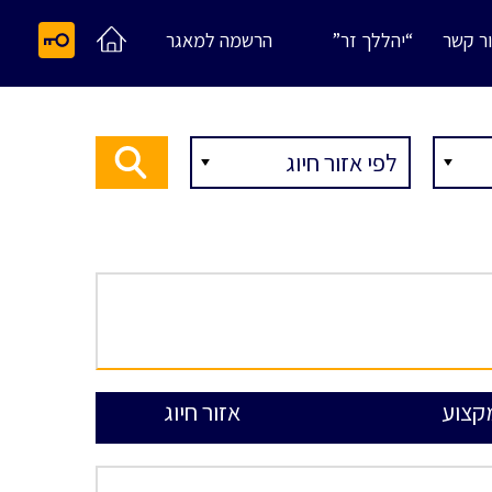
ר קשר
“יהללך זר”
הרשמה למאגר
קצוע
אזור חיוג