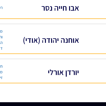
אבו חייה נסר
רמ
מנ
וה
אוחנה יהודה (אודי)
הו
די
חו
יורדן אורלי
מש
זי