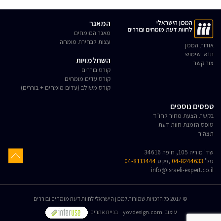
המכון הישראלי
המאגר
לחוות דעת מומחים ובוררים
מאגר המומחים
עצות לבחירת מומחה
אודות המכון
תנאי שימוש
השתלמויות
צור קשר
קורס בוררים
קורס עדים מומחים
קורס משולב (עדים מומחים + בוררים)
טפסים נוספים
בקשת הצעת מחיר לחו"ד
טופס הזמנת חוות דעת
תצהיר
שד' מוריה 105, חיפה 34616
טל'
04-8244633
,פקס
04-8113444
info@israeli-expert.co.il
© 2017 כל הזכויות שמורות למכון הישראלי לחוות דעת מומחים ובוררים
:עיצוב
yovdesign.com
בניית אתרים