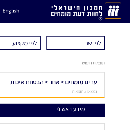
English
תוצאות חיפוש
עדים מומחים > אחר > הבטחת איכות
נמצאו 3 תוצאות
מידע ראשוני