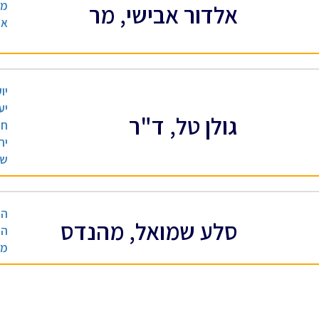
מנ
אלדור אבישי, מר
אי
יו
יע
גולן טל, ד"ר
חו
יר
שו
הנ
סלע שמואל, מהנדס
הנ
מב