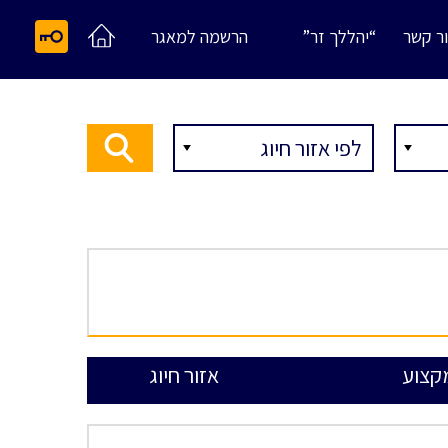
ר קשר
“יהללך זר”
הרשמה למאגר
קצוע
אזור חיוג