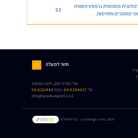
פולוגית משפטית גרפותרפסטית
03
ופי מסמכים וחתימות.
חזור למעלה
"ד
ת
שד' מוריה 105, חיפה 34616
טל'
04-8244633
,פקס
04-8113444
info@israeli-expert.co.il
:עיצוב
yovdesign.com
בניית אתרים