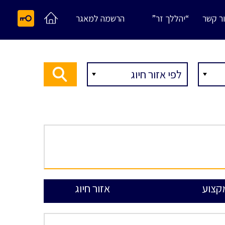
ר קשר
“יהללך זר”
הרשמה למאגר
קצוע
אזור חיוג