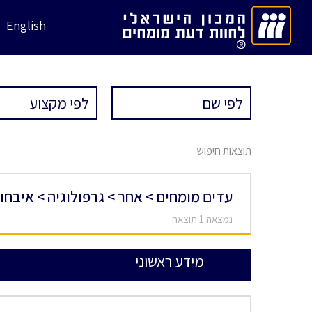
English
תוצאות חיפוש
עדים מומחים > אחר > גרפולוגיה > איבחון
נמצאה 1 תוצאה
מידע ראשוני