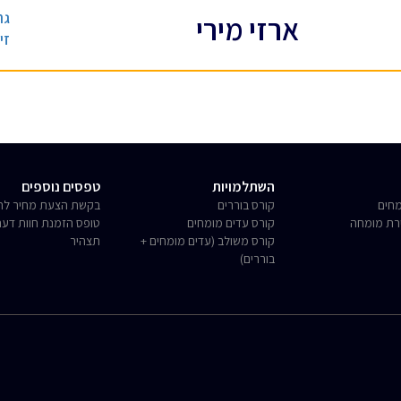
גר
ארזי מירי
זי
השתלמויות
טפסים נוספים
חים
קורס בוררים
בקשת הצעת מחיר לחו
רת מומחה
קורס עדים מומחים
טופס הזמנת חוות דע
קורס משולב (עדים מומחים +
תצהיר
בוררים)