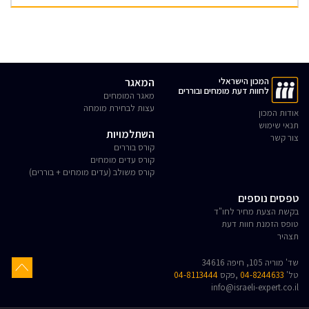
המכון הישראלי
המאגר
לחוות דעת מומחים ובוררים
מאגר המומחים
עצות לבחירת מומחה
אודות המכון
תנאי שימוש
השתלמויות
צור קשר
קורס בוררים
קורס עדים מומחים
קורס משולב (עדים מומחים + בוררים)
טפסים נוספים
בקשת הצעת מחיר לחו"ד
טופס הזמנת חוות דעת
תצהיר
שד' מוריה 105, חיפה 34616
טל'
04-8244633
,פקס
04-8113444
info@israeli-expert.co.il