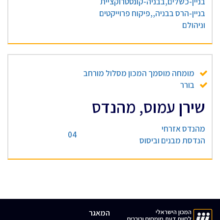
בניין-כשלים,בבניה-קונסטרוקציית
בניין-הרס בבניה,,פיקוח פרוייקטים
וניהולם
מומחה מוסמך המכון מסלול מורחב
בורר
שירן עמוס, מהנדס
מהנדס אזרחי
04
הנדסת מבנים וביסוס
המכון הישראלי
המאגר
לחוות דעת מומחים ובוררים