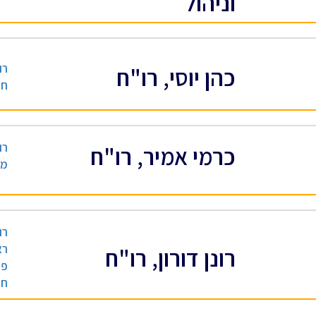
וניהול
רו
כהן יוסי, רו"ח
חש
רו
כרמי אמיר, רו"ח
מי
רו
רא
רונן דורון, רו"ח
פנ
חק