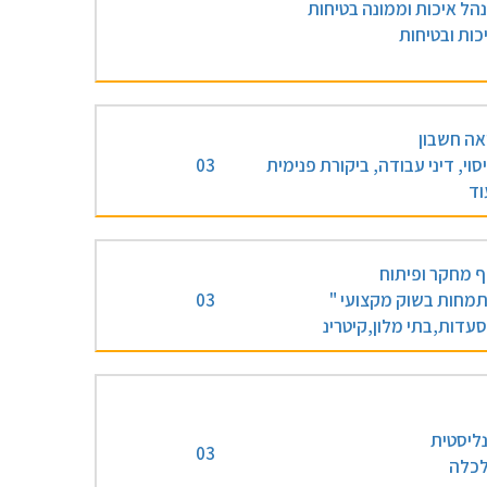
הל איכות וממונה בטיחות
כות ובטיחות
אה חשבון
סוי, דיני עבודה, ביקורת פנימית
03
וד
 מחקר ופיתוח
מחות בשוק מקצועי "
03
עדות,בתי מלון,קיטרינ
ליסטית
03
כלה