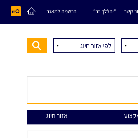
ר קשר
“יהללך זר”
הרשמה למאגר
קצוע
אזור חיוג