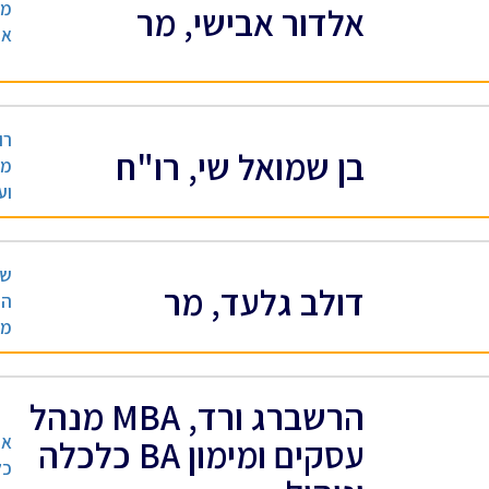
מנ
אלדור אבישי, מר
אי
רו
בן שמואל שי, רו"ח
מי
וע
שף
דולב גלעד, מר
הת
מס
הרשברג ורד, MBA מנהל
אנ
עסקים ומימון BA כלכלה
כל